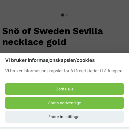
Snö of Sweden Sevilla
necklace gold
Beskrivelse
Vi bruker informasjonskapsler/cookies
Kult kjedekjede med lenker i forskjellige størrelser som
Vi bruker informasjonskapsler for å få nettstedet til å fungere
gir et unikt utseende. Dette er et must i
smykkegarderoben din siden du kan bruke den til alle
anledninger.
Godta alle
Produkt pris
Godta nødvendige
489 kr
Endre innstillinger