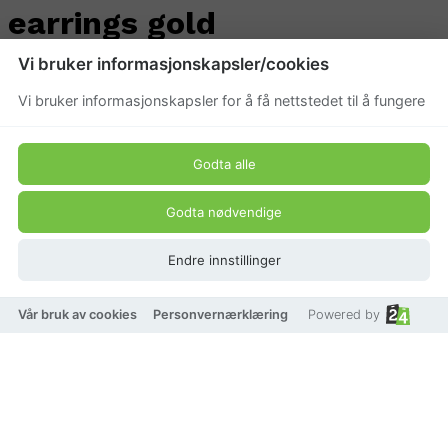
earrings gold
Vi bruker informasjonskapsler/cookies
Beskrivelse
Vi bruker informasjonskapsler for å få nettstedet til å fungere
Elegante gullfargede hoops fra Snö of Sweden,
dekorert med glitrende steiner for et luksuriøst og
tidløst uttrykk. Perfekte til både hverdags og fest.
Godta alle
Produkt pris
Godta nødvendige
399 kr
Endre innstillinger
Vår bruk av cookies
Personvernærklæring
Powered by