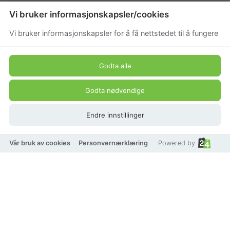
Stift i kirurgisk stål og dråper i 18K gullforgylt metall.
Vi bruker informasjonskapsler/cookies
Produkt pris
Vi bruker informasjonskapsler for å få nettstedet til å fungere
299,50 kr
Godta alle
599 kr
Godta nødvendige
Endre innstillinger
Vår bruk av cookies
Personvernærklæring
Powered by