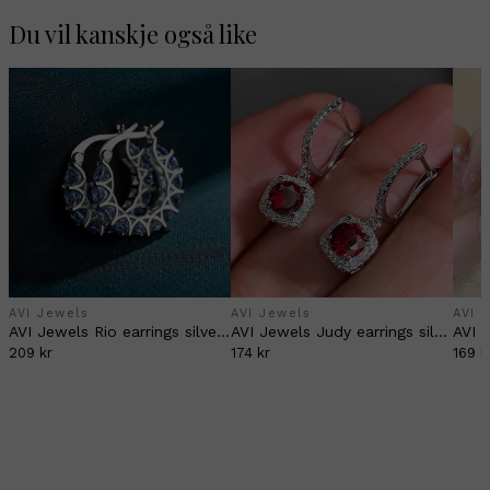
Du vil kanskje også like
AVI Jewels
AVI Jewels
AVI 
AVI Jewels Rio earrings silver/blue
AVI Jewels Judy earrings silver/ruby
209 kr
174 kr
169 k