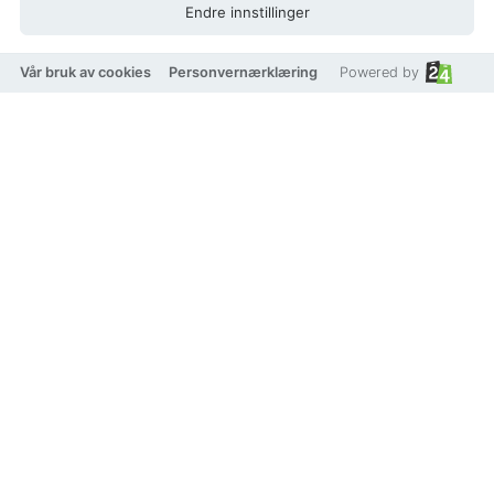
Endre innstillinger
Vår bruk av cookies
Personvernærklæring
Powered by
På lager
Legg i handlekurv
Legg til som favoritt