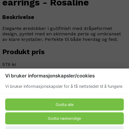
earrings - Rosaline
Beskrivelse
Elegante øredobber i gullfinish med dråpeformet
design, pyntet med en skinnende perle og omkranset
av klare krystaller. Perfekte til både hverdag og fest.
Produkt pris
579 kr
Vi bruker informasjonskapsler/cookies
Vi bruker informasjonskapsler for å få nettstedet til å fungere
Godta alle
Godta nødvendige