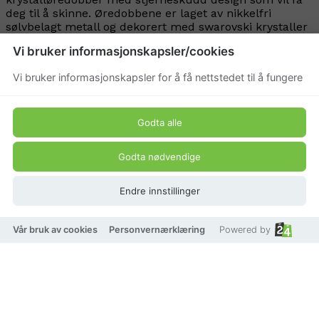
deg til å skinne. Øredobbene er laget av nikkelfri
sølvbelagt metall og dekorert med swarovski krystaller
i forskjellige størrelser.
Vi bruker informasjonskapsler/cookies
Produkt pris
Vi bruker informasjonskapsler for å få nettstedet til å fungere
54 kr
Godta alle
179 kr
Godta nødvendige
Endre innstillinger
Vår bruk av cookies
Personvernærklæring
Powered by