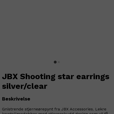
JBX Shooting star earrings
silver/clear
Beskrivelse
Gnistrende stjerneørepynt fra JBX Accessories. Lekre
krystalløredobber med stjerneskudd design som vil få