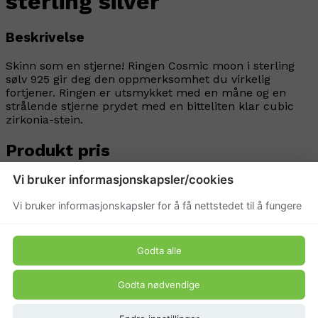
sterling silver
Beskrivelse
Skinn som en stjerne! Ringen Cosmic moon i sterling
sølv 925 gir deg den oppmerksomhet du virkelig
fortjener. Ringen er utsmykket med en måne og en
strålende stjerne prydet med en bitteliten klar cubic
zirkonia-stein.
Produkt pris
Vi bruker informasjonskapsler/cookies
60 kr
299 kr
Vi bruker informasjonskapsler for å få nettstedet til å fungere
Godta alle
Godta nødvendige