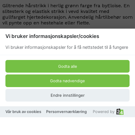
Glitrende hårstrikk i herlig grønn farge fra byEloise. En
slitesterk og elastisk strikk i vevd kvalitet med
gullfarget hjertedekorasjon. Anvendelig hårtilbehør som
vil pynte opp en hestehale eller flette.
Produkt pris
Vi bruker informasjonskapsler/cookies
Vi bruker informasjonskapsler for å få nettstedet til å fungere
47,40 kr
79 kr
Godta alle
Godta nødvendige
Endre innstillinger
Vår bruk av cookies
Personvernærklæring
Powered by