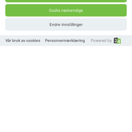
Godta nødvendige
Endre innstillinger
Vår bruk av cookies
Personvernærklæring
Powered by
På lager
Legg i handlekurv
Legg til som favoritt