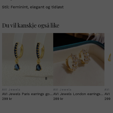
Stil: Feminint, elegant og tidløst
Du vil kanskje også like
AVI Jewels
AVI Jewels
AVI 
AVI Jewels Paris earrings gold/blue
AVI Jewels London earrings gold
299 kr
289 kr
299 k