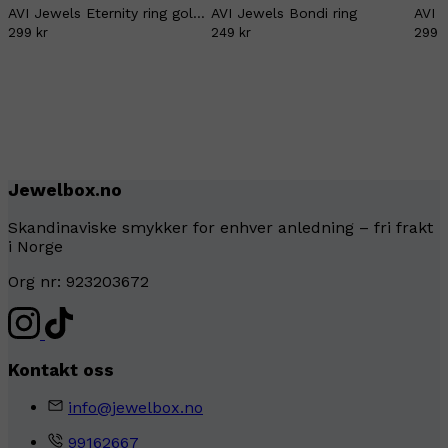
AVI Jewels Eternity ring gold/pink
AVI Jewels Bondi ring
299 kr
249 kr
299 k
Jewelbox.no
Skandinaviske smykker for enhver anledning – fri frakt
i Norge
Org nr: 923203672
Kontakt oss
info@jewelbox.no
99162667