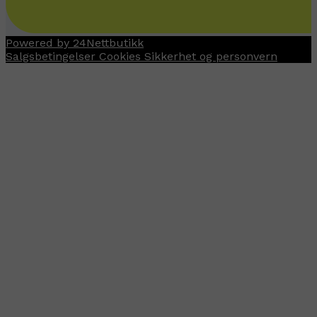
Powered by 24Nettbutikk
Salgsbetingelser
Cookies
Sikkerhet og personvern