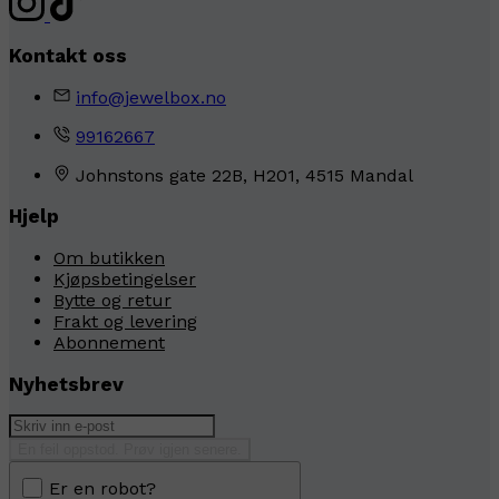
Kontakt oss
info@jewelbox.no
99162667
Johnstons gate 22B, H201, 4515 Mandal
Hjelp
Om butikken
Kjøpsbetingelser
Bytte og retur
Frakt og levering
Abonnement
Nyhetsbrev
En feil oppstod. Prøv igjen senere.
Er en robot?