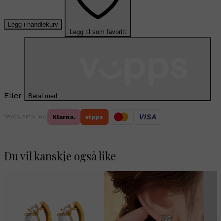
Legg i handlekurv
Legg til som favoritt
Eller
Betal med
VISA
Klarna.
vipps
TRYGG BETALING
Du vil kanskje også like