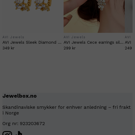
AVI Jewels
AVI Jewels
AVI 
AVI Jewels Sleek Diamond hoops
AVI Jewels Cece earrings silver
AVI J
349 kr
299 kr
249 k
Jewelbox.no
Skandinaviske smykker for enhver anledning – fri frakt
i Norge
Org nr: 923203672