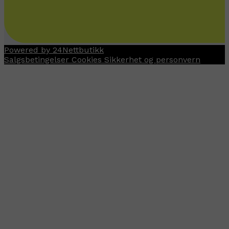
Powered by 24Nettbutikk
Salgsbetingelser
Cookies
Sikkerhet og personvern