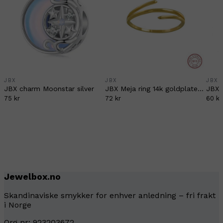
JBX
JBX
JBX
JBX charm Moonstar silver
JBX Meja ring 14k goldplated silver
75 kr
72 kr
60 kr
Jewelbox.no
Skandinaviske smykker for enhver anledning – fri frakt
i Norge
Org nr: 923203672