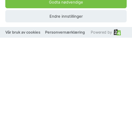
Godta nødvendige
På lager
Endre innstillinger
Vår bruk av cookies
Personvernærklæring
Powered by
Legg i handlekurv
Legg til som favoritt
Eller
Betal med
VISA
Klarna.
vipps
TRYGG BETALING
Produktbeskrivelse