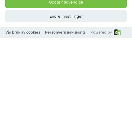
Godta nødvendige
På lager
Endre innstillinger
Vår bruk av cookies
Personvernærklæring
Powered by
Legg i handlekurv
Legg til som favoritt
Eller
Betal med
VISA
Klarna.
vipps
TRYGG BETALING
Produktbeskrivelse