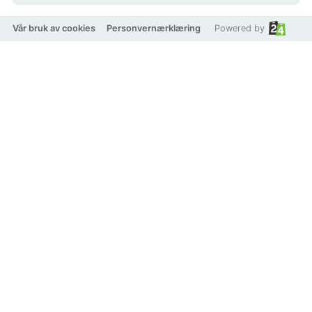
På lager
Vår bruk av cookies
Personvernærklæring
Powered by
Legg i handlekurv
Legg til som favoritt
Eller
Betal med
VISA
Klarna.
vipps
TRYGG BETALING
Produktbeskrivelse