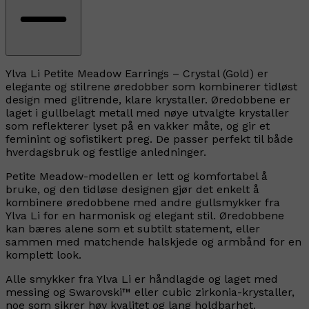
Ylva Li Petite Meadow Earrings – Crystal (Gold) er
elegante og stilrene øredobber som kombinerer tidløst
design med glitrende, klare krystaller. Øredobbene er
laget i gullbelagt metall med nøye utvalgte krystaller
som reflekterer lyset på en vakker måte, og gir et
feminint og sofistikert preg. De passer perfekt til både
hverdagsbruk og festlige anledninger.
Petite Meadow-modellen er lett og komfortabel å
bruke, og den tidløse designen gjør det enkelt å
kombinere øredobbene med andre gullsmykker fra
Ylva Li for en harmonisk og elegant stil. Øredobbene
kan bæres alene som et subtilt statement, eller
sammen med matchende halskjede og armbånd for en
komplett look.
Alle smykker fra Ylva Li er håndlagde og laget med
messing og Swarovski™ eller cubic zirkonia-krystaller,
noe som sikrer høy kvalitet og lang holdbarhet.