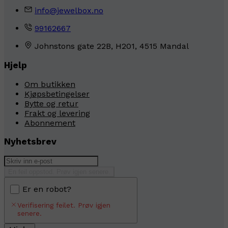
info@jewelbox.no
99162667
Johnstons gate 22B, H201, 4515 Mandal
Hjelp
Om butikken
Kjøpsbetingelser
Bytte og retur
Frakt og levering
Abonnement
Nyhetsbrev
En feil oppstod. Prøv igjen senere.
Er en robot?
Verifisering feilet. Prøv igjen
senere.