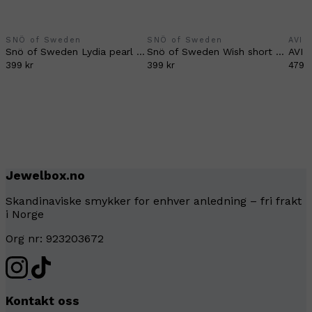
SNÖ of Sweden
SNÖ of Sweden
AVI 
Snö of Sweden Lydia pearl earrings gold
Snö of Sweden Wish short earrings gold/clear
399 kr
399 kr
479 k
Jewelbox.no
Skandinaviske smykker for enhver anledning – fri frakt
i Norge
Org nr: 923203672
Kontakt oss