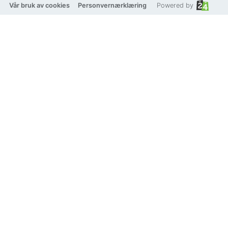
Vår bruk av cookies
Personvernærklæring
Powered by
YLVA LI Hermes hoops
Crystal/Champagne
Beskrivelse