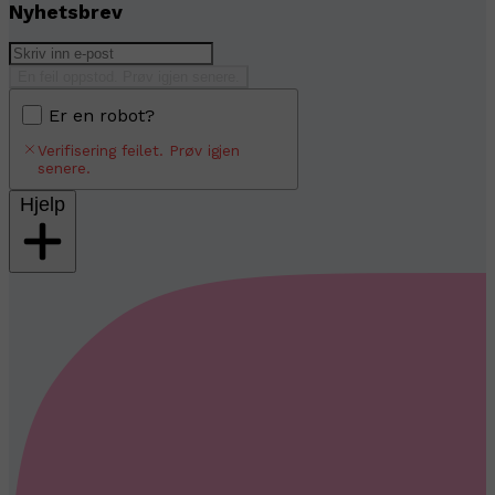
Nyhetsbrev
En feil oppstod. Prøv igjen senere.
Er en robot?
Verifisering feilet. Prøv igjen
senere.
Hjelp