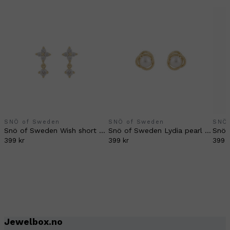
SNÖ of Sweden
SNÖ of Sweden
SNÖ 
Snö of Sweden Wish short earrings gold/clear
Snö of Sweden Lydia pearl earrings gold
399 kr
399 kr
399 k
Jewelbox.no