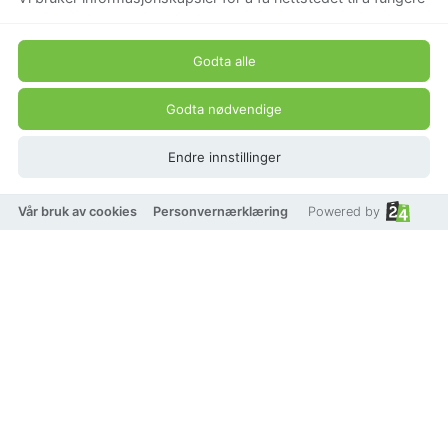
Godta alle
Godta nødvendige
Endre innstillinger
Vår bruk av cookies
Personvernærklæring
Powered by
PFG Stockholm Hårspenne
med perler
Beskrivelse
Perler i håret er en av sesongens største