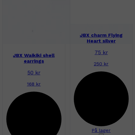
JBX charm Flying
Heart silver
75 kr
JBX Waikiki shell
earrings
250 kr
50 kr
168 kr
På lager