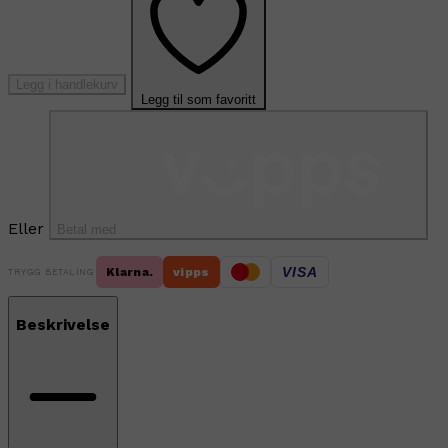
Legg i handlekurv
Legg til som favoritt
Eller
Betal med
VISA
Klarna.
vipps
TRYGG BETALING
Beskrivelse