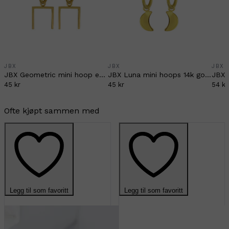
JBX
JBX
JBX
JBX Geometric mini hoop earrings
JBX Luna mini hoops 14k goldplated
45 kr
45 kr
54 kr
Ofte kjøpt sammen med
Legg til som favoritt
Legg til som favoritt
-70%
-70%