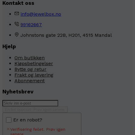
Kontakt oss
info@jewelbox.no
99162667
Johnstons gate 22B, H201, 4515 Mandal
Hjelp
Om butikken
Kjøpsbetingelser
Bytte og retur
Frakt og levering
Abonnement
Nyhetsbrev
En feil oppstod. Prøv igjen senere.
Er en robot?
Verifisering feilet. Prøv igjen
senere.