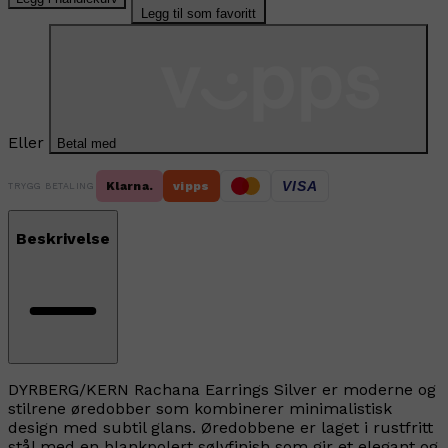
Legg til som favoritt
Eller
Betal med
VISA
Klarna.
vipps
TRYGG BETALING
Beskrivelse
DYRBERG/KERN Rachana Earrings Silver er moderne og
stilrene øredobber som kombinerer minimalistisk
design med subtil glans. Øredobbene er laget i rustfritt
stål med en blankpolert sølvfinish som gir et elegant og