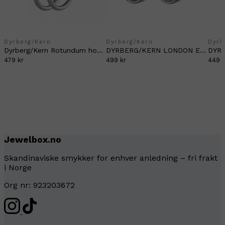
Dyrberg/Kern
Dyrberg/Kern
Dyrb
Dyrberg/Kern Rotundum hoops silver
DYRBERG/KERN LONDON EARRING SILVER
479 kr
499 kr
449 k
Jewelbox.no
Skandinaviske smykker for enhver anledning – fri frakt
i Norge
Org nr: 923203672