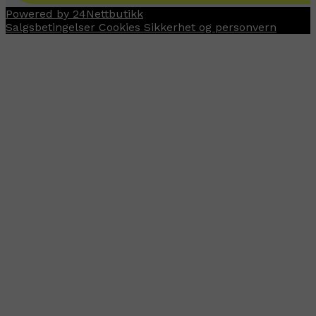
Powered by 24Nettbutikk
Salgsbetingelser
Cookies
Sikkerhet og personvern