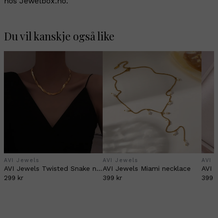
hos Jewelbox.no.
Du vil kanskje også like
AVI Jewels
AVI Jewels
AVI 
AVI Jewels Twisted Snake necklace gold
AVI Jewels Miami necklace
299 kr
399 kr
399 k