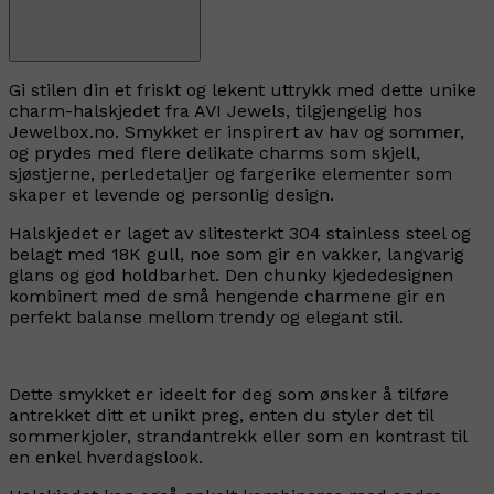
Gi stilen din et friskt og lekent uttrykk med dette unike
charm-halskjedet fra AVI Jewels, tilgjengelig hos
Jewelbox.no. Smykket er inspirert av hav og sommer,
og prydes med flere delikate charms som skjell,
sjøstjerne, perledetaljer og fargerike elementer som
skaper et levende og personlig design.
Halskjedet er laget av slitesterkt 304 stainless steel og
belagt med 18K gull, noe som gir en vakker, langvarig
glans og god holdbarhet. Den chunky kjededesignen
kombinert med de små hengende charmene gir en
perfekt balanse mellom trendy og elegant stil.
Dette smykket er ideelt for deg som ønsker å tilføre
antrekket ditt et unikt preg, enten du styler det til
sommerkjoler, strandantrekk eller som en kontrast til
en enkel hverdagslook.