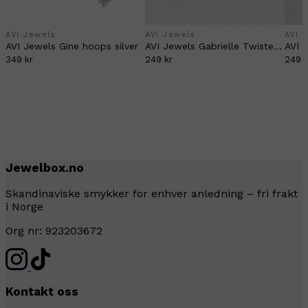
AVI Jewels
AVI Jewels
AVI 
AVI Jewels Gine hoops silver
AVI Jewels Gabrielle Twisted Rope Hoops
AVI 
349 kr
249 kr
249 k
Jewelbox.no
Skandinaviske smykker for enhver anledning – fri frakt
i Norge
Org nr: 923203672
Kontakt oss