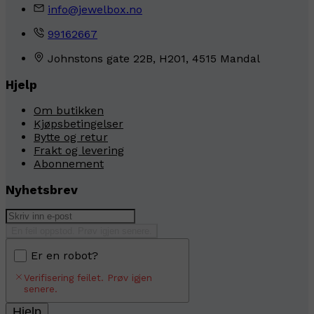
info@jewelbox.no
99162667
Johnstons gate 22B, H201, 4515 Mandal
Hjelp
Om butikken
Kjøpsbetingelser
Bytte og retur
Frakt og levering
Abonnement
Nyhetsbrev
En feil oppstod. Prøv igjen senere.
Er en robot?
Verifisering feilet. Prøv igjen
senere.
Hjelp