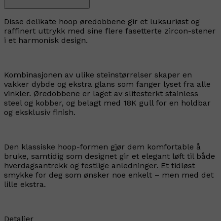
Disse delikate hoop øredobbene gir et luksuriøst og
raffinert uttrykk med sine flere fasetterte zircon-stener
i et harmonisk design.
Kombinasjonen av ulike steinstørrelser skaper en
vakker dybde og ekstra glans som fanger lyset fra alle
vinkler. Øredobbene er laget av slitesterkt stainless
steel og kobber, og belagt med 18K gull for en holdbar
og eksklusiv finish.
Den klassiske hoop-formen gjør dem komfortable å
bruke, samtidig som designet gir et elegant løft til både
hverdagsantrekk og festlige anledninger. Et tidløst
smykke for deg som ønsker noe enkelt – men med det
lille ekstra.
Detaljer