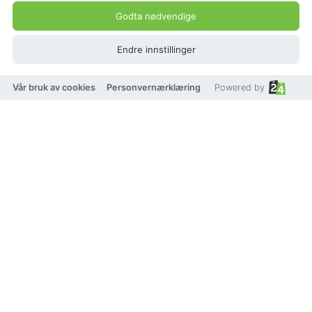
Godta nødvendige
Endre innstillinger
På lager
Vår bruk av cookies
Personvernærklæring
Powered by
Legg i handlekurv
Legg til som favoritt
Eller
Betal med
VISA
Klarna.
vipps
TRYGG BETALING