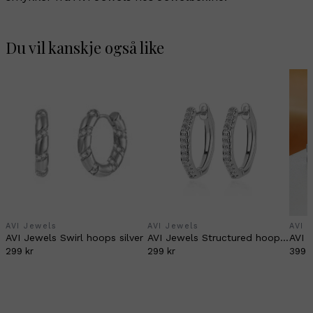
Du vil kanskje også like
AVI Jewels
AVI Jewels
AVI 
AVI Jewels Swirl hoops silver
AVI Jewels Structured hoops silver
299 kr
299 kr
399 k