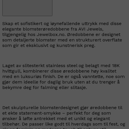
Skap et sofistikert og iøynefallende uttrykk med disse
elegante blomsterøredobbene fra AVI Jewels,
tilgjengelig hos Jewelbox.no. Øredobbene er designet
som detaljerte blomster med en strukturert overflate
som gir et eksklusivt og kunstnerisk preg.
Laget av slitesterkt stainless steel og belagt med 18K
hvittgull, kombinerer disse øredobbene høy kvalitet
med en luksuriøs finish. De er også vanntette, noe som
gjør dem ideelle for daglig bruk uten at du trenger å
bekymre deg for falming eller slitasje.
Det skulpturelle blomsterdesignet gjør øredobbene til
et ekte statement-smykke – perfekt for deg som
ønsker å løfte antrekket med et unikt og elegant
tilbehør. De passer like godt til hverdags som til fest, og