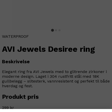
WATERPROOF
AVI Jewels Desiree ring
Beskrivelse
Elegant ring fra AVI Jewels med to glitrende zirkoner i
moderne design. Laget i 304 rustfritt stål med 18K
gullbelegg – slitesterk, vannresistent og perfekt til både
hverdag og fest.
Produkt pris
299 kr