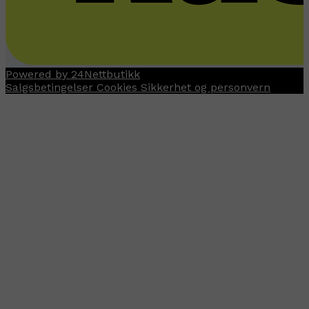
Powered by 24Nettbutikk
Salgsbetingelser
Cookies
Sikkerhet og personvern