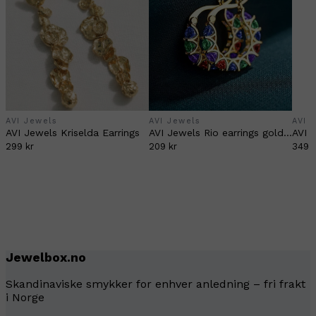
AVI Jewels
AVI Jewels
AVI 
AVI Jewels Kriselda Earrings
AVI Jewels Rio earrings gold/multi color
AVI 
299 kr
209 kr
349 k
Jewelbox.no
Skandinaviske smykker for enhver anledning – fri frakt
i Norge