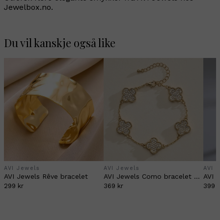
Jewelbox.no.
Du vil kanskje også like
AVI Jewels
AVI Jewels
AVI 
AVI Jewels Rêve bracelet
AVI Jewels Como bracelet clear/gold
299 kr
369 kr
399 k