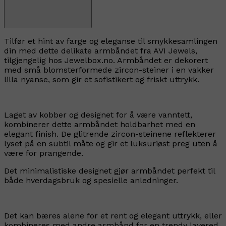
Tilfør et hint av farge og eleganse til smykkesamlingen
din med dette delikate armbåndet fra AVI Jewels,
tilgjengelig hos Jewelbox.no. Armbåndet er dekorert
med små blomsterformede zircon-steiner i en vakker
lilla nyanse, som gir et sofistikert og friskt uttrykk.
Laget av kobber og designet for å være vanntett,
kombinerer dette armbåndet holdbarhet med en
elegant finish. De glitrende zircon-steinene reflekterer
lyset på en subtil måte og gir et luksuriøst preg uten å
være for prangende.
Det minimalistiske designet gjør armbåndet perfekt til
både hverdagsbruk og spesielle anledninger.
Det kan bæres alene for et rent og elegant uttrykk, eller
kombineres med andre armbånd for en trendy layered