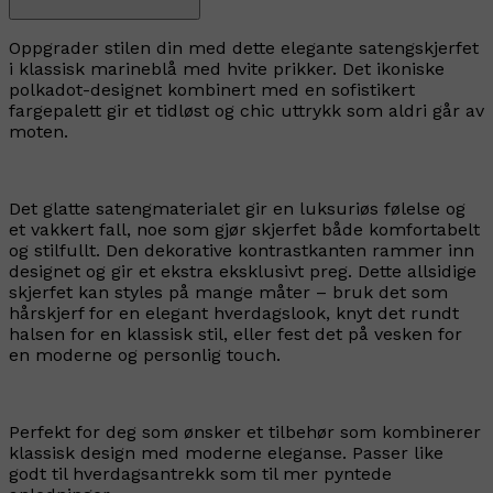
Oppgrader stilen din med dette elegante satengskjerfet
i klassisk marineblå med hvite prikker. Det ikoniske
polkadot-designet kombinert med en sofistikert
fargepalett gir et tidløst og chic uttrykk som aldri går av
moten.
Det glatte satengmaterialet gir en luksuriøs følelse og
et vakkert fall, noe som gjør skjerfet både komfortabelt
og stilfullt. Den dekorative kontrastkanten rammer inn
designet og gir et ekstra eksklusivt preg. Dette allsidige
skjerfet kan styles på mange måter – bruk det som
hårskjerf for en elegant hverdagslook, knyt det rundt
halsen for en klassisk stil, eller fest det på vesken for
en moderne og personlig touch.
Perfekt for deg som ønsker et tilbehør som kombinerer
klassisk design med moderne eleganse. Passer like
godt til hverdagsantrekk som til mer pyntede