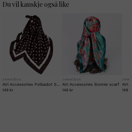
Du vil kanskje også like
Jewelbox
Jewelbox
Jewe
AVI Accessories Polkadot Scarf brown/white
AVI Accessories Bonnie scarf
149 kr
149 kr
149 k