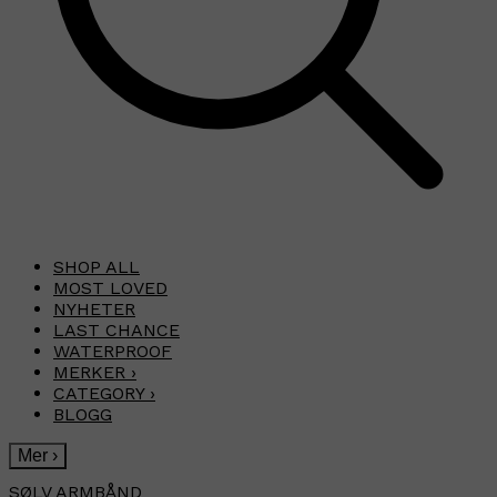
SHOP ALL
MOST LOVED
NYHETER
LAST CHANCE
WATERPROOF
MERKER
›
CATEGORY
›
BLOGG
Mer
›
SØLV ARMBÅND