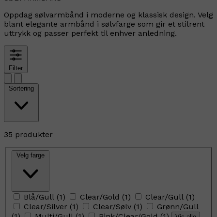
Oppdag sølvarmbånd i moderne og klassisk design. Velg
blant elegante armbånd i sølvfarge som gir et stilrent
uttrykk og passer perfekt til enhver anledning.
Filter
Sortering
35 produkter
Velg farge
Blå/Gull
(
1
)
Clear/Gold
(
1
)
Clear/Gull
(
1
)
Clear/Silver
(
1
)
Clear/Sølv
(
1
)
Grønn/Gull
(
1
)
Multi/Gull
(
1
)
Pink/Clear/Gold
(
1
)
Vis alle