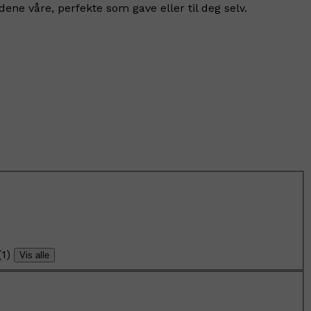
e våre, perfekte som gave eller til deg selv.
(
1
)
Vis alle