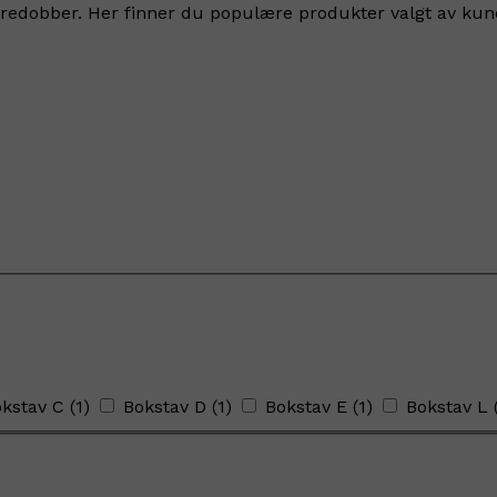
edobber. Her finner du populære produkter valgt av kunden
kstav C
(
1
)
Bokstav D
(
1
)
Bokstav E
(
1
)
Bokstav L