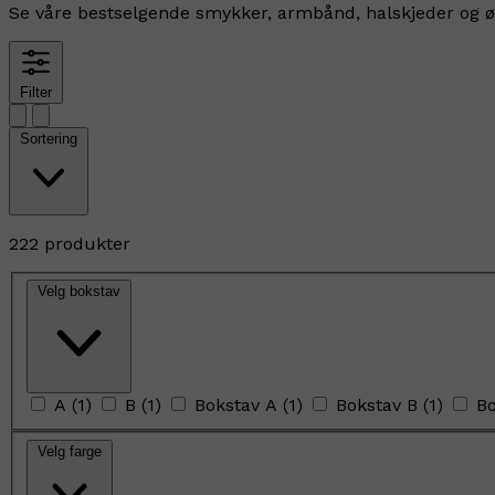
Se våre bestselgende smykker, armbånd, halskjeder og ør
Filter
Sortering
222 produkter
Velg bokstav
A
(
1
)
B
(
1
)
Bokstav A
(
1
)
Bokstav B
(
1
)
Bo
Velg farge