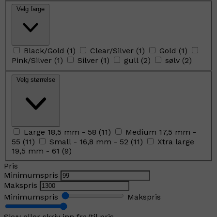
Velg farge
Black/Gold
(
1
)
Clear/Silver
(
1
)
Gold
(
1
)
Pink/Silver
(
1
)
Silver
(
1
)
gull
(
2
)
sølv
(
2
)
Velg størrelse
Large 18,5 mm - 58
(
11
)
Medium 17,5 mm -
55
(
11
)
Small - 16,8 mm - 52
(
11
)
Xtra large
19,5 mm - 61
(
9
)
Pris
Minimumspris
Makspris
Minimumspris
Makspris
Skyv eller skriv inn fra/til pris