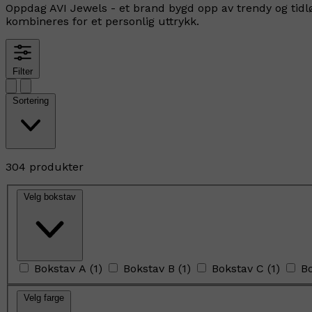
Oppdag AVI Jewels - et brand bygd opp av trendy og tidlø
kombineres for et personlig uttrykk.
Filter
Sortering
304 produkter
Velg bokstav
Bokstav A
(
1
)
Bokstav B
(
1
)
Bokstav C
(
1
)
B
Velg farge