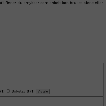
stil finner du smykker som enkelt kan brukes alene eller
(
1
)
Bokstav S
(
1
)
Vis alle