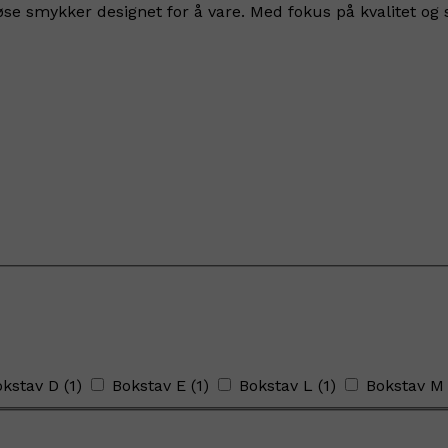
se smykker designet for å vare. Med fokus på kvalitet og 
okstav D
(
1
)
Bokstav E
(
1
)
Bokstav L
(
1
)
Bokstav M